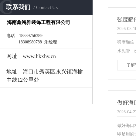
C
联系我们
Contact Us
强度翻
海南鑫鸿雅装饰工程有限公司
2026-05-1
电话：18889756389
18308980788 朱经理
强度翻倍
水泥管，
网址：www.hkxhy.cn
了解
地址：海口市秀英区永兴镇海榆
中线12公里处
做好海
2026-04-2
做好海口
即是用刷