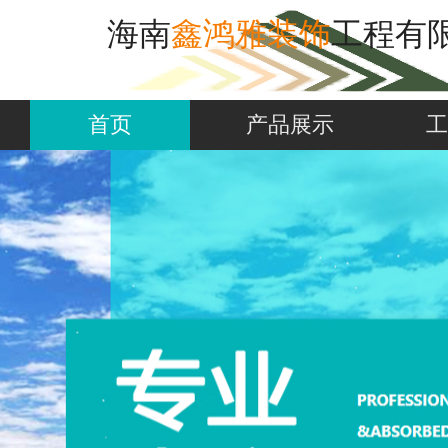
海南
鑫鸿雅装饰
工程有
海   南   兴   威   建   材   有   限   
首页
产品展示
工