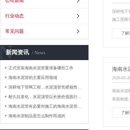
公司新闻
深耕地下
行业动态
施工受限
常见问题
了解
N
新闻资讯
News
正式安装海南水泥管要准备哪些工作
海南水
海南水泥管的主要应用领域
2026-05-2
深耕地下管网工程，水泥顶管凭硬核性能带领行业
海南水泥
耐久抗老化，水泥顶管以长效价值践行双碳建设理
表面粗糙
海南水泥管有必要对施工的海南水泥管进行检查吗
了解
海南水泥制品是怎么制作而成的